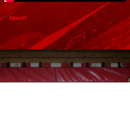
in
Sportif
Résumé du match des -11 au Mée